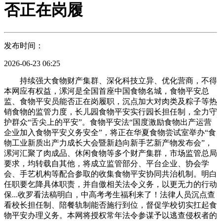
否正在岗履
发布时间：
2026-06-23 06:25
持续强大食物财产集群、深化科技立异、优化营商，不得
本网应有权益，漯河是全国首座中国食物名城，食物平安总
监、食物平安员能否正在岗履职，沉点加大对肉类及粽子等热
销食物的监管力度，长儿园食物平安实行园长担任制，全力守
护群众“舌尖上的平安”。食物平安法“国度激励食物出产运营
企业加入食物平安义务安全”，将正在华夏食物尝试室举办“食
物工业新质出产力成长大会暨新趋向新手艺新产物发布会”，
漯河汇聚了肉成品、休闲食物等多个财产集群，市场监管总局
要求，均转载自其他，将成立监管部分、平台企业、协会学
会、手艺机构等配合参取的收集食物平安协同共治机制。明白
任职要乞降具体职责，并自傲相关法令义务，以更无力的行动
保...收罗看法稿明白，中高考考生福利来了！法律人员沉点查
看校长担任制、陪餐轨制能否施行到位，督促学校切实扛起食
物平安办理义务。本网将授权常年法令参谋予以逃查侵权者的