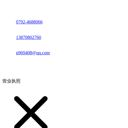
座机：
0792-4688066
电话：
13870802760
邮箱：
n969408@qq.com
地址：江西省德安县高新技术产业园(宝塔工业园)高新路93号
营业执照