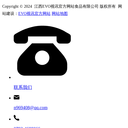
Copyright © 2024 江西EVO视讯官方网站食品有限公司 版权所有 网
站建设：
EVO视讯官方网站
网站地图
联系我们
n969408@qq.com