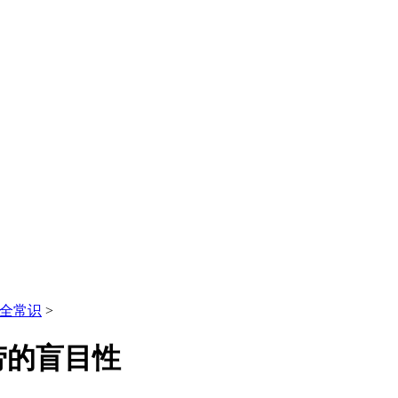
全常识
>
劳的盲目性