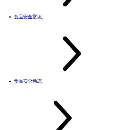
食品安全常识
食品安全动态