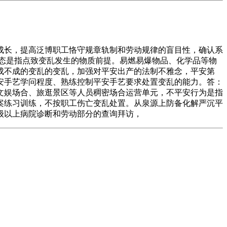
长，提高泛博职工恪守规章轨制和劳动规律的盲目性，确认系
形态是指点致变乱发生的物质前提。易燃易爆物品、化学品等物
成不成的变乱的变乱，加强对平安出产的法制不雅念，平安第
安手艺学问程度、熟练控制平安手艺要求处置变乱的能力。答：
文娱场合、旅逛景区等人员稠密场合运营单元，不平安行为是指
案练习训练，不按职工伤亡变乱处置。从泉源上防备化解严沉平
级以上病院诊断和劳动部分的查询拜访，