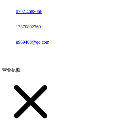
座机：
0792-4688066
电话：
13870802760
邮箱：
n969408@qq.com
地址：江西省德安县高新技术产业园(宝塔工业园)高新路93号
营业执照