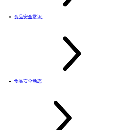
食品安全常识
食品安全动态