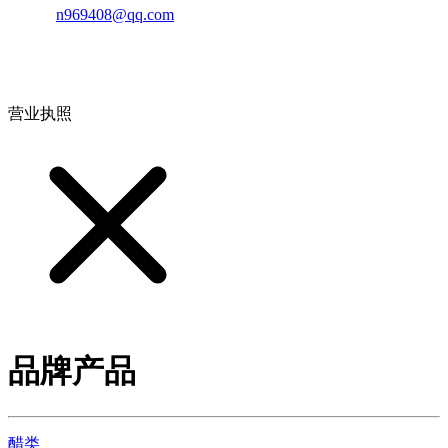
邮箱：
n969408@qq.com
地址：江西省德安县高新技术产业园(宝塔工业园)高新路93号
营业执照
品牌产品
醋类