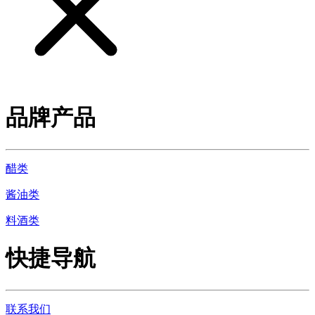
品牌产品
醋类
酱油类
料酒类
快捷导航
联系我们