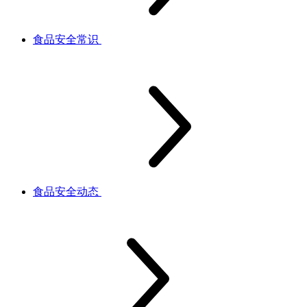
食品安全常识
食品安全动态