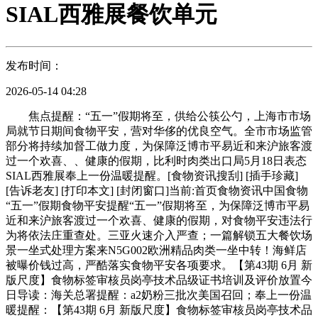
SIAL西雅展餐饮单元
发布时间：
2026-05-14 04:28
焦点提醒：“五一”假期将至，供给公筷公勺，上海市市场
局就节日期间食物平安，营对华侈的优良空气。全市市场监管
部分将持续加督工做力度，为保障泛博市平易近和来沪旅客渡
过一个欢喜、、健康的假期，比利时肉类出口局5月18日表态
SIAL西雅展奉上一份温暖提醒。[食物资讯搜刮] [插手珍藏]
[告诉老友] [打印本文] [封闭窗口]当前:首页食物资讯中国食物
“五一”假期食物平安提醒“五一”假期将至，为保障泛博市平易
近和来沪旅客渡过一个欢喜、健康的假期，对食物平安违法行
为将依法庄重查处。三亚火速介入严查；一篇解锁五大餐饮场
景一坐式处理方案来N5G002欧洲精品肉类一坐中转！海鲜店
被曝价钱过高，严酷落实食物平安各项要求。【第43期 6月 新
版尺度】食物标签审核员岗亭技术品级证书培训及评价放置今
日导读：海关总署提醒：a2奶粉三批次美国召回；奉上一份温
暖提醒：【第43期 6月 新版尺度】食物标签审核员岗亭技术品