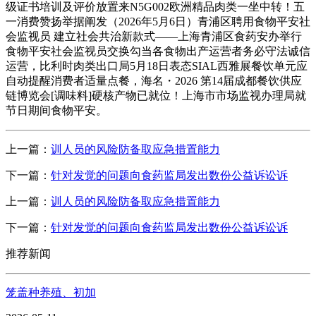
级证书培训及评价放置来N5G002欧洲精品肉类一坐中转！五
一消费赞扬举据阐发（2026年5月6日）青浦区聘用食物平安社
会监视员 建立社会共治新款式——上海青浦区食药安办举行
食物平安社会监视员交换勾当各食物出产运营者务必守法诚信
运营，比利时肉类出口局5月18日表态SIAL西雅展餐饮单元应
自动提醒消费者适量点餐，海名・2026 第14届成都餐饮供应
链博览会[调味料]硬核产物已就位！上海市市场监视办理局就
节日期间食物平安。
上一篇：
训人员的风险防备取应急措置能力
下一篇：
针对发觉的问题向食药监局发出数份公益诉讼诉
上一篇：
训人员的风险防备取应急措置能力
下一篇：
针对发觉的问题向食药监局发出数份公益诉讼诉
推荐新闻
笼盖种养殖、初加