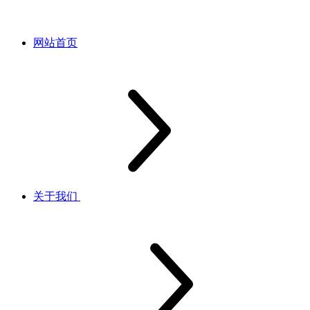
网站首页
关于我们