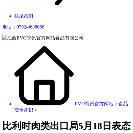
联系我们
电话：0792-4688066
EVO视讯官方网站
>
食品
安全常识
>
比利时肉类出口局5月18日表态