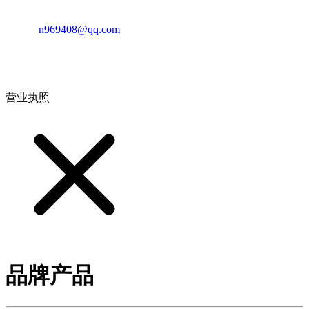
邮箱：
n969408@qq.com
地址：江西省德安县高新技术产业园(宝塔工业园)高新路93号
营业执照
品牌产品