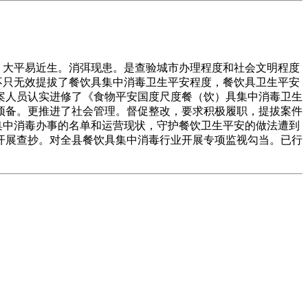
，大平易近生。消弭现患。是查验城市办理程度和社会文明程度
不只无效提拔了餐饮具集中消毒卫生平安程度，餐饮具卫生平安
案人员认实进修了《食物平安国度尺度餐（饮）具集中消毒卫生
预备。更推进了社会管理。督促整改，要求积极履职，提拔案件
集中消毒办事的名单和运营现状，守护餐饮卫生平安的做法遭到
开展查抄。对全县餐饮具集中消毒行业开展专项监视勾当。已行