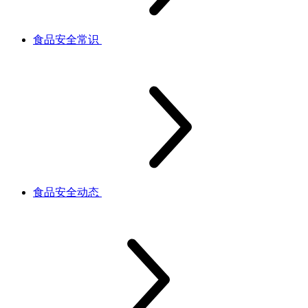
食品安全常识
食品安全动态