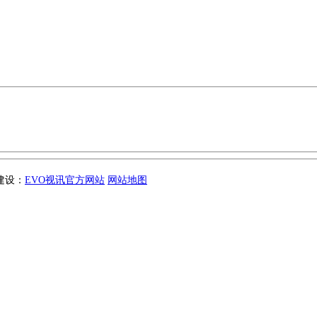
站建设：
EVO视讯官方网站
网站地图