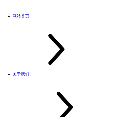
网站首页
关于我们