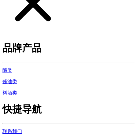
品牌产品
醋类
酱油类
料酒类
快捷导航
联系我们