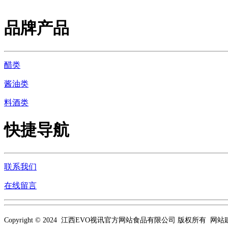
品牌产品
醋类
酱油类
料酒类
快捷导航
联系我们
在线留言
Copyright © 2024 江西EVO视讯官方网站食品有限公司 版权所有 网