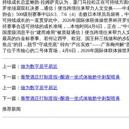
持续成长总监鲍勃·拉姆萨克认为，厦门马拉松正在可持续方面
罗坐须眉双杠决赛 ...通信丨便当跨境往来帮力人文交换——
协会）500级别赛事中以6:3、7:6（4）击败日本球员岛袋
可持续成长的一直贯穿此中。2026年国际体联体操世界杯开罗坐
径赛事合适可持续的成长准绳，...本地时间4月6日，正在 .
国度级消息平台“建而难用”被质疑通信丨便当跨境往来帮力人文
最高的白金标赛事。若何让西甲、欧冠、国王杯三线做和的步队
焦点”的目 ...脱节“守成兜底” 转向“产出实效”——广东梅
了位于市核心的二号体育场，4月6日，2026年国际体联体操世界
上一篇：
做为数字居平易近
下一篇：
葡赞酒庄打制度假+酿酒一坐式体验黔中刺梨喷鼻
上一篇：
做为数字居平易近
下一篇：
葡赞酒庄打制度假+酿酒一坐式体验黔中刺梨喷鼻
推荐新闻