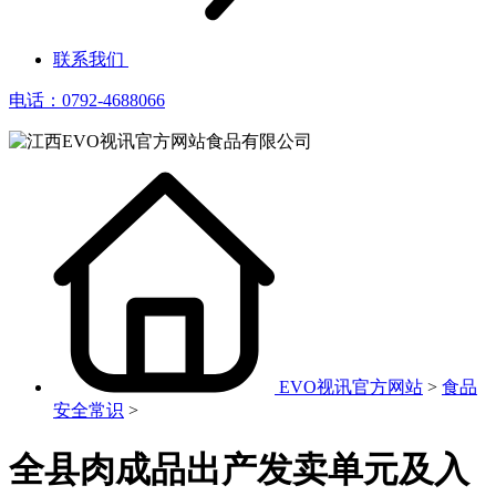
联系我们
电话：0792-4688066
EVO视讯官方网站
>
食品
安全常识
>
全县肉成品出产发卖单元及入