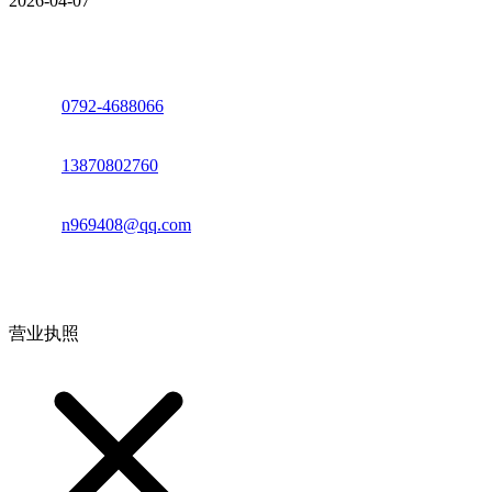
2026-04-07
座机：
0792-4688066
电话：
13870802760
邮箱：
n969408@qq.com
地址：江西省德安县高新技术产业园(宝塔工业园)高新路93号
营业执照