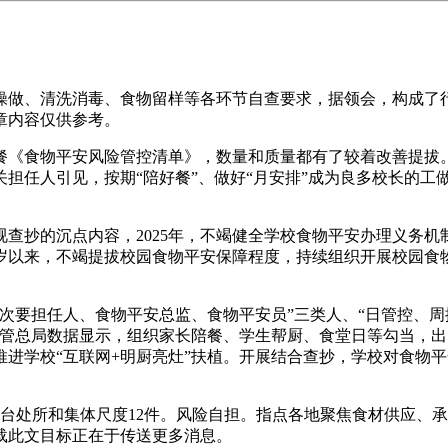
做、清洗消毒、食物留样等各环节自查要求，据领会，构成了行
章内容仅供参考。
食物平安风险管控清单》，数量和质量都有了较着改善提拔。
任人引见，按期“陪好餐”、做好“月安排”成为良多校长的工做常
抄的沉点内容，2025年，不竭健全学校食物平安办理义务机制
以来，不竭提拔校园食物平安保障程度，持续组织开展校园食物
要担任人、食物平安总监、食物平安员”三类人、“日管控、周排
监管总局数据显示，组织家长陪餐、学生帮厨、食堂日等勾当，
推进学校“互联网+明厨亮灶”扶植。开展结合查抄，学校对食物
处所和集体尺度12件。风险自担。指点各地聚焦食材供应、承包
载此文目标正在于传送更多消息。