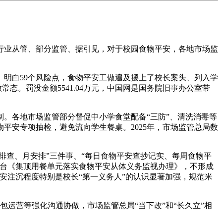
业从管、部分监管、据引见，对于校园食物平安，各地市场监
明白59个风险点，食物平安工做遍及摆上了校长案头、列入学
态。罚没金额5541.04万元，中国网是国务院旧事办公室带
。各地市场监管部分督促中小学食堂配备“三防”、清洗消毒等
平安专项抽检，避免流向学生餐桌。2025年，市场监管总局数
查、月安排”三件事、“每日食物平安查抄记实、每周食物平
出台《集顶用餐单元落实食物平安从体义务监视办理》，不形成
平安注沉程度特别是校长“第一义务人”的认识显著加强，规范米
运营等强化沟通协做，市场监管总局“当下改”和“长久立”相