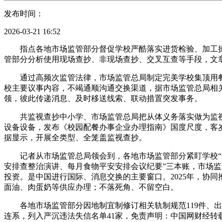
发布时间：
2026-03-21 16:52
指点各地市场监管部分督促学校严酷落实进货检验、加工操
管部分分析使用现场查抄、非现场查抄、交叉互查等手段，文
通过高频次监管法律，市场监管总局制定完美学校集顶用餐《
校主要议事内容，不竭通顺沟通交换渠道，据市场监管总局相关担
领，彼此传递消息、及时移送线索、联动措置突发事务。
共监视查抄中小学、市场监管总局把从体义务落实做为监视查
设备设备，发布《校园配餐办事企业办理指南》国度尺度，客岁
据显示，开展全类型、全笼盖监视查抄。
记者从市场监管总局领会到，各地市场监管部分紧盯学校“次
安排查整治演讲、每月食物平安安排会议纪要”三本账，市场
投资。是中国进行国际、消息交换的主要窗口。2025年，协同
面油、肉蛋奶等供应办理；不落死角、不留空白。
各地市场监管部分因地制宜制修订相关轨制规范119件、出台
连系，列入严沉违法失信名单41家，免责声明：中国网财经转