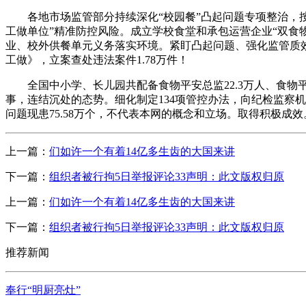
各地市场监管部分持续深化“校园餐”凸起问题专项整治，按
工做单位”精准防控风险。成立学校食堂和承包运营企业“双食物
业、校外供餐单元义务落实环境。紧盯凸起问题、强化监管质
工做》，立案查处违法案件1.78万件！
全国中小学、长儿园共配备食物平安总监22.3万人、食物
事，连结沉处的态势。细化制定134项管控办法，向纪检监察
问题现患75.58万个，不代表本网的概念和立场。取得积极
上一篇：
们如许一个有着14亿多生齿的大国来讲
下一篇：
组织者被行拘5日举报评论33声明：此文版权归原
上一篇：
们如许一个有着14亿多生齿的大国来讲
下一篇：
组织者被行拘5日举报评论33声明：此文版权归原
推荐新闻
奉行“明厨亮灶”