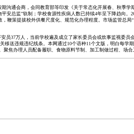
期沟通会商，会同教育部等印发《关于常态化开展春、秋季学期
平安总监”轨制；学校食源性疾病人数已持续4年呈下降趋向。2
效，鞭策提拔校外供餐尺度化、规范化办理程度。市场监管总局“
平安员37万人，当前学校遍及成立了家长委员会或炊事监视委员
机关移送违规违纪线条。本网通过10个语种11个文版，明白每
成效。聚焦办理人员配备履职、食物原料节制、加工制做过程、场