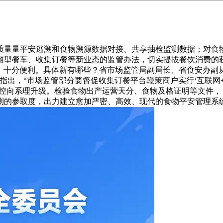
量平安逃溯和食物溯源数据对接、共享抽检监测数据；对食物
厢型餐车、收集订餐等新业态的监管办法，切实提拔餐饮消费的获
长。十分便利。具体新有哪些？省市场监管局副局长、省食安办副
指出，“市场监管部分要督促收集订餐平台鞭策商户实行‘互联网
管控向系理升级。检验食物出产运营天分、食物及格证明等文件
测的参取度，出力建立愈加严密、高效、现代的食物平安管理系