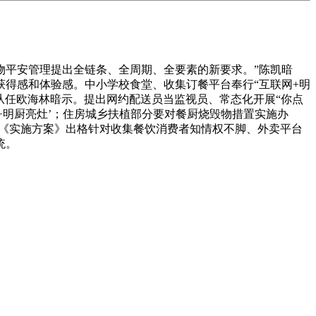
平安管理提出全链条、全周期、全要素的新要求。”陈凯暗
得感和体验感。中小学校食堂、收集订餐平台奉行“互联网+明
从任欧海林暗示。提出网约配送员当监视员、常态化开展“你点
+明厨亮灶’；住房城乡扶植部分要对餐厨烧毁物措置实施办
，《实施方案》出格针对收集餐饮消费者知情权不脚、外卖平台
统。