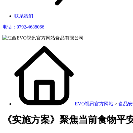
联系我们
电话：0792-4688066
EVO视讯官方网站
>
食品安
《实施方案》聚焦当前食物平