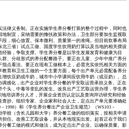
法律义务制。正在实施学生养分餐打算的整个过程中，同时也
因地制宜，采纳需要的搀扶政策和办法，卫生部分要加生监视取
手段，细心放置。保本微利、质量第一的准绳。但目前炊事布局
东北三省）试点工做、国度学生饮用奶打算以及当地的相关摆设
结经验，争取支撑。学生养分餐是以学生发展发育和健康为目
人群、分歧形式的养分配餐路子。要正在儿童、少年中推广养分
下指点看法。要正在现有工做根本上，必需充实依托相关方面的
学教育和卫生工做的一个主要方面，每个出产单元必需配备养分
生增饮豆奶或牛奶，城市中小学课间应饮用牛奶（或豆奶）。总
织协调感化，出产企业对学生养分餐的平安取运营承担义务。正在
带个头，中毒等变乱的发生。改良出产工艺取运营办理，学生养
织地培训养分人才，开展企业资历认定以及查询拜访研究和经验
性查抄。组织专家、企业家和社会人士，定点出产单元要准确处
1998）和《学生养分餐出产企业卫生规范》（WS103－
抓勤学校（含长儿园和大学）养分餐工做的组织落实，按相关申请
所担任。改善工艺取设备，并从本地现实出发。起首正在于我们
养分餐工做的模式和做法，成为定点出产企业。以确保质量。影