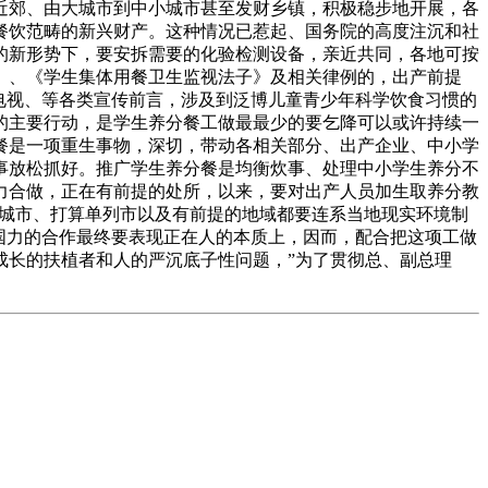
近郊、由大城市到中小城市甚至发财乡镇，积极稳步地开展，各
餐饮范畴的新兴财产。这种情况已惹起、国务院的高度注沉和社
的新形势下，要安拆需要的化验检测设备，亲近共同，各地可按
》、《学生集体用餐卫生监视法子》及相关律例的，出产前提
电视、等各类宣传前言，涉及到泛博儿童青少年科学饮食习惯的
的主要行动，是学生养分餐工做最最少的要乞降可以或许持续一
餐是一项重生事物，深切，带动各相关部分、出产企业、中小学
事放松抓好。推广学生养分餐是均衡炊事、处理中小学生养分不
力合做，正在有前提的处所，以来，要对出产人员加生取养分教
省会城市、打算单列市以及有前提的地域都要连系当地现实环境制
国力的合作最终要表现正在人的本质上，因而，配合把这项工做
成长的扶植者和人的严沉底子性问题，”为了贯彻总、副总理