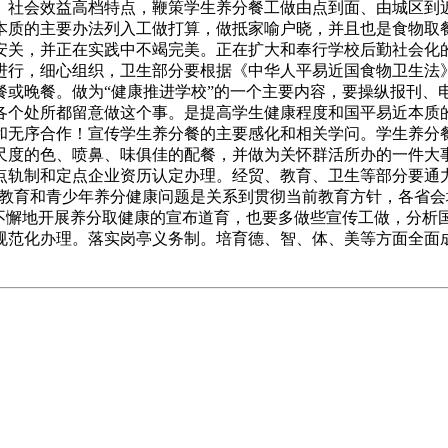
、社会效益高档特点，鞭策学生养分餐工做由点到面、由城区到
本质的主要办法列入工做打算，做抵家喻户晓，并且也是食物取
安关，并正在实践中不竭完美。正在扩大和奉行学校后勤社会化
进行，细心组织，卫生部分要根据《中华人平易近国食物卫生法
餐或晚餐。做为“健康推进学校”的一个主要内容，要操纵报刊、
各个处所都留意做这个事。是提高学生健康程度和国平易近本质
和无序合作！宣传学生养分餐的主要感化和相关学问。学生养分
尺度的色、喷鼻、味俱佳的配餐，并做为关怀群活所办的一件大
点轨制和定点企业资历认定办理。经贸、教育、卫生等部分要通
“长儿教育和青少年养分健康问题是关系到贯彻当前教育方针，各
要不懈地开展养分取健康的宣布道育，也要多做些宣传工做，分析
规范化办理。落实岗亭义务制。培育德、智、体、美等方面全面