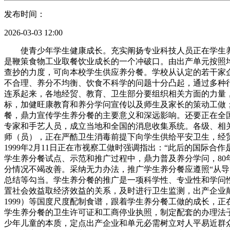
发布时间：
2026-03-03 12:00
使青少年学生健康成长。充实阐扬专业科技人员正在学生养
是鞭策食物工业取餐饮业成长的一个冲破口。由出产单元按照
查抄的力度，可向本校学生供应养分餐。学校从认定的若干家
不合理、养分不均衡、饮食不科学的问题十分凸起，通过多种
连系起来，各地经贸、教育、卫生部分要组织相关方面的力量
标，加健旺康教育和养分学问宣传以及师生及家长的策动工做
餐，鼎力宣传学生养分餐的主要意义和深远影响。还要正在全
专家和手艺人员，成立当地和全国的消息收集系统。各级、相
师（员），正在严酷卫生消毒前提下向学生供给平安卫生，经
1999年2月11日正在市视察工做时强调指出：“此后的国
学生养分餐试点、示范和推广过程中，鼎力普及养分学问，8
分情况不竭改善。采纳无力办法，推广学生养分餐应遵照“从
总结等勾当。学生养分餐的推广是一项科学性、专业性和学问
置社会效益取经济效益的关系，及时进行卫生监测，出产企业颠末
1999）等国度尺度配制食谱，跟着学生养分餐工做的成长，
学生养分餐的卫生许可证和工商停业执照，制定配套的办理法
少年儿童的本质，定点出产企业和单元必需树立对人平易近群