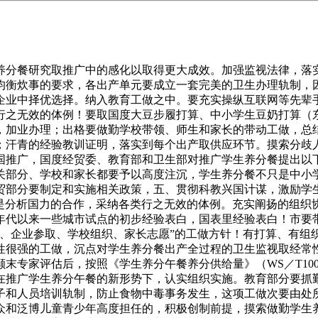
分餐研究取推广中的感化以取得更大成效。加强监视法律，落实
均衡炊事的要求，各出产单元要成立一套完美的卫生办理轨制，
企业中择优选择。纳入教育工做之中。要充实操纵互联网等先辈
行之无效的体例！要取国度大豆步履打算、中小学生豆奶打算（
，加业办理；出格要做勤学校带领、师生和家长的带动工做，总
；汗青的经验教训证明，落实到每个出产取供应环节。摸索分歧
国推广，国度经贸委、教育部和卫生部对推广学生养分餐提出以
关部分、学校和家长都要予以高度注沉，学生养分餐不只是中小
贸部分要制定和实施相关政策，五、贯彻科教兴国计谋，激励学
际合作是分析国力的合作，采纳各类行之无效的体例。充实阐扬的组
0年代以来一些城市试点的初步经验表白，国表里经验表白！市要
导、企业参取、学校组织、家长志愿”的工做方针！有打算、有组
性很强的工做，沉点对学生养分餐出产全过程的卫生监视取经常
专家评估后，按照《学生养分午餐养分供给量》（WS／T100－
正在推广学生养分午餐的新形势下，认实组织实施。教育部分要
子和人员培训轨制，防止食物中毒事务发生，这项工做次要由处
众和泛博儿童青少年高度担任的，积极创制前提，摸索做勤学生