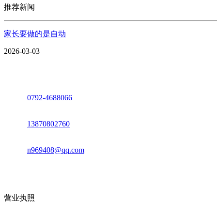
推荐新闻
家长要做的是自动
2026-03-03
座机：
0792-4688066
电话：
13870802760
邮箱：
n969408@qq.com
地址：江西省德安县高新技术产业园(宝塔工业园)高新路93号
营业执照