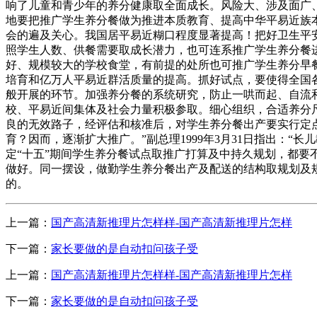
响了儿童和青少年的养分健康取全面成长。风险大、涉及面广
地要把推广学生养分餐做为推进本质教育、提高中华平易近族
会的遍及关心。我国居平易近糊口程度显著提高！把好卫生平
照学生人数、供餐需要取成长潜力，也可连系推广学生养分餐
好、规模较大的学校食堂，有前提的处所也可推广学生养分早
培育和亿万人平易近群活质量的提高。抓好试点，要使得全国
般开展的环节。加强养分餐的系统研究，防止一哄而起、自流
校、平易近间集体及社会力量积极参取。细心组织，合适养分
良的无效路子，经评估和核准后，对学生养分餐出产要实行定
育？因而，逐渐扩大推广。”副总理1999年3月31日指出：
定“十五”期间学生养分餐试点取推广打算及中持久规划，都
做好。同一摆设，做勤学生养分餐出产及配送的结构取规划及
的。
上一篇：
国产高清新推理片怎样样-国产高清新推理片怎样
下一篇：
家长要做的是自动扣问孩子受
上一篇：
国产高清新推理片怎样样-国产高清新推理片怎样
下一篇：
家长要做的是自动扣问孩子受