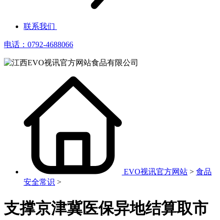
联系我们
电话：0792-4688066
EVO视讯官方网站
>
食品
安全常识
>
支撑京津冀医保异地结算取市