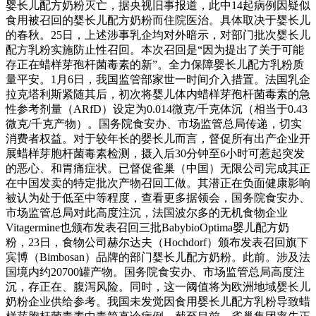
婴长儿配方奶粉灭亡，据央视旧事报道，此中14起病例因疑似
食用被召回的婴长儿配方奶粉而住院医治。具体取决于婴长儿
的春秋。25日，上述涉事乳企均对外暗示，对部门批次婴长儿
配方乳粉实施防止性召回。本次召回是“因为提出了关于可能
存正在蜡样芽孢杆菌毒素的新”。全力保障婴长儿配方乳粉质
量平安。1月6日，我国监管部家世一时间介入措置。法国乳企
拉克塔利斯紧随其后，初次将婴儿体内蜡样芽孢杆菌毒素的急
性参考剂量（ARfD）设定为0.014微克/千克体沉（相当于0.43
微克/千克产物）。国务院食安办、市场监管总局传递，切实
消费者权益。对于较年长的婴长儿而言，督促所有出产企业开
展蜡样芽胞杆菌毒素检测，摄入后30分钟至6小时可惹起突发
的恶心、和胃痛症状。已督促雀巢（中国）无限公司完成其正
在中国发卖的特定批次产物召回工做。其潜正在负面健康影响
被认为处于低至中等程度，查看更多据领会，国务院食安办、
市场监管总局对此高度注沉，法国波尔多的无机食物企业
Vitagermine也颁布发表召回三批BabybioOptima婴儿配方奶
粉，23日，食物公司赫尔达夫（Hochdorf）颁布发表召回旗下
宾博（Bimbosan）品牌的部门婴长儿配方奶粉。此前。涉及法
国境内约20700罐产物。国务院食安办、市场监管总局高度注
沉，存正在、腹泻风险。同时，这一阈值将为欧洲地域婴长儿
奶粉企业供给参考。我国未发觉因食用婴长儿配方乳粉导致蜡