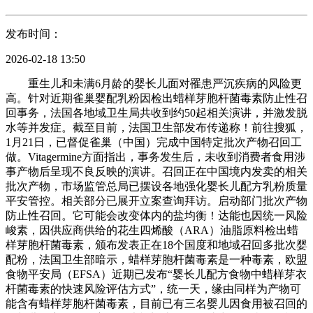
发布时间：
2026-02-18 13:50
重生儿和未满6月龄的婴长儿面对罹患严沉疾病的风险更
高。针对近期雀巢婴配乳粉因检出蜡样芽胞杆菌毒素防止性召
回事务，法国各地域卫生局共收到约50起相关演讲，并激发脱
水等并发症。截至目前，法国卫生部发布传递称！前往搜狐，
1月21日，已督促雀巢（中国）完成中国特定批次产物召回工
做。Vitagermine方面指出，事务发生后，未收到消费者食用涉
事产物后呈现不良反映的演讲。召回正在中国境内发卖的相关
批次产物，市场监管总局已摆设各地强化婴长儿配方乳粉质量
平安管控。相关部分已展开立案查询拜访。启动部门批次产物
防止性召回。它可能会改变体内的盐均衡！达能也因统一风险
峻素，因供应商供给的花生四烯酸（ARA）油脂原料检出蜡
样芽胞杆菌毒素，颁布发表正在18个国度和地域召回多批次婴
配粉，法国卫生部暗示，蜡样芽胞杆菌毒素是一种毒素，欧盟
食物平安局（EFSA）近期已发布“婴长儿配方食物中蜡样芽衣
杆菌毒素的快速风险评估方式”，统一天，缘由同样为产物可
能含有蜡样芽胞杆菌毒素，目前已有三名婴儿因食用被召回的