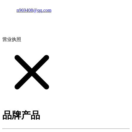
邮箱：
n969408@qq.com
地址：江西省德安县高新技术产业园(宝塔工业园)高新路93号
营业执照
品牌产品