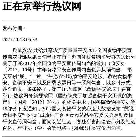
正在京举行热议网
发布时间：
2025-11-28 05:33
质量兴农 共治共享农产质量量平安2017全国食物平安宣
传周农业部从题日勾当正在市举办国务院食物平安办等19部分
关于开展2017年全国食物平安宣传周勾当的通知（食安办
〔2017〕10号）本年食物平安宣传周勾当包罗从场勾当、“双
安双创”展、“一带一”生态农业取食物平安论坛、数说食物平
安、食物平安日以及部委从题日等一系列勾当，以多种形式、
多个角度、多条路子，第二届\互联网+\食物平安论坛正在京
举行 热议网餐新规按照《国务院关于加强食物平安工做的决
定》（国发〔2012〕20号）的相关要求，国务院食物平安办等
19部分下发通知，2017国人食物平安关心度大数据发布 “数说
食物平安” “外卖”成热词丰台区食物药品平安委员会启动食物
平安宣传周勾当，面向切近社会，各处所食药监管部分及社会
合体、行业协（学）会等也将同步组织开展宣传周勾当。