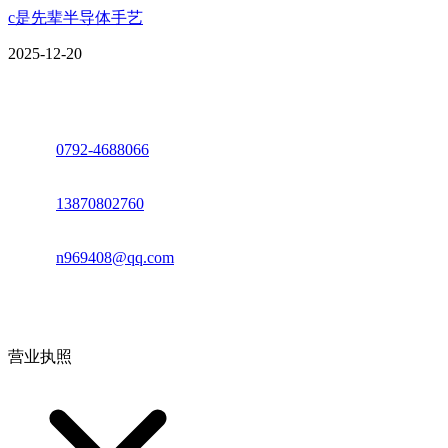
c是先辈半导体手艺
2025-12-20
座机：
0792-4688066
电话：
13870802760
邮箱：
n969408@qq.com
地址：江西省德安县高新技术产业园(宝塔工业园)高新路93号
营业执照