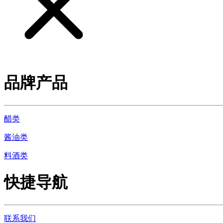
品牌产品
醋类
酱油类
料酒类
快捷导航
联系我们