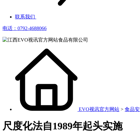
联系我们
电话：0792-4688066
EVO视讯官方网站
>
食品安
尺度化法自1989年起头实施