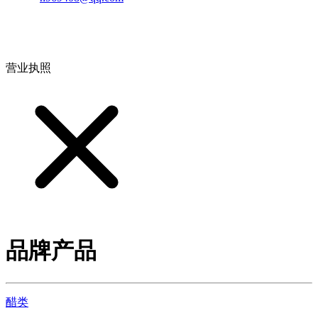
地址：江西省德安县高新技术产业园(宝塔工业园)高新路93号
营业执照
品牌产品
醋类