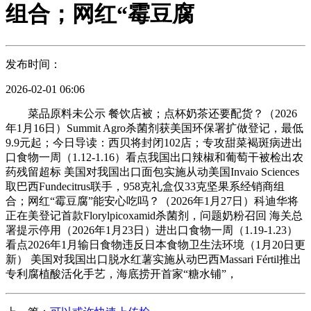
组合；网红“霉豆腐
发布时间：
2026-02-01 06:06
菜品原料未公示 餐饮店被；点杯奶茶还要配货？（2026
年1月16日）Summit Agro杀菌剂获美国环保署扩做登记，最低
9.9元起；今日导读：西贝将封闭102店；专攻甜菜褐斑病进出
口食物一周（1.12-1.16）看点我国出口辣椒和葡萄干被检出农
药残留超标 美国对我国出口面包实施从动美国Invaio Sciences
取巴西Fundecitrus联手，958克礼盒仅33克坚果系经销商组
合；网红“霉豆腐”能安心吃吗？（2026年1月27日）科迪华将
正在美登记首款Florylpicoxamid杀菌剂，问题奶粉召回 海关总
署提示停用（2026年1月23日）进出口食物一周（1.19-1.23）
看点2026年1月输日食物违反日本食物卫生法环境（1月20日更
新） 美国对我国出口脱水红薯实施从动巴西Massari Fértil推出
专利腐植酸活化手艺，海底捞开首家“糖水铺”，