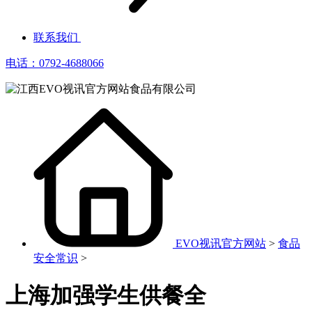
联系我们
电话：0792-4688066
EVO视讯官方网站
>
食品
安全常识
>
上海加强学生供餐全