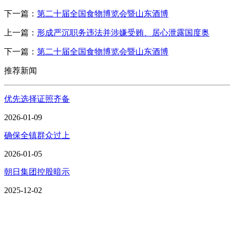
下一篇：
第二十届全国食物博览会暨山东酒博
上一篇：
形成严沉职务违法并涉嫌受贿、居心泄露国度奥
下一篇：
第二十届全国食物博览会暨山东酒博
推荐新闻
优先选择证照齐备
2026-01-09
确保全镇群众过上
2026-01-05
朝日集团控股暗示
2025-12-02