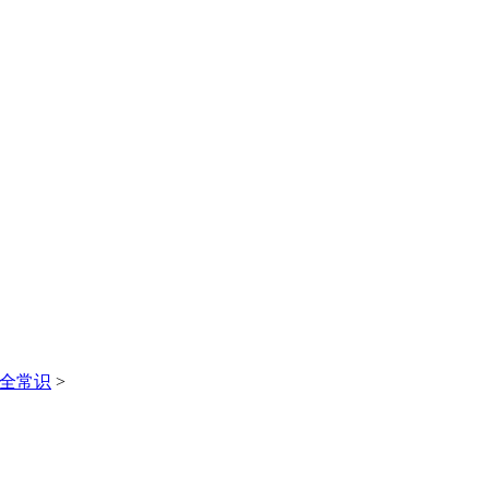
全常识
>