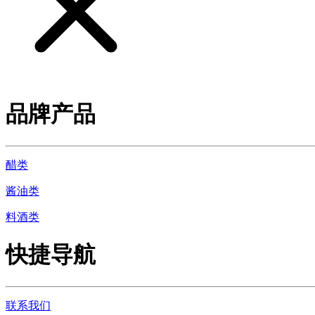
品牌产品
醋类
酱油类
料酒类
快捷导航
联系我们