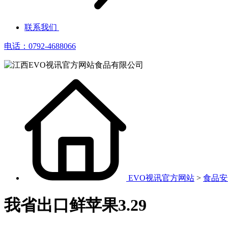
联系我们
电话：0792-4688066
EVO视讯官方网站
>
食品安
我省出口鲜苹果3.29