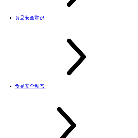
食品安全常识
食品安全动态