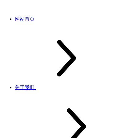
网站首页
关于我们