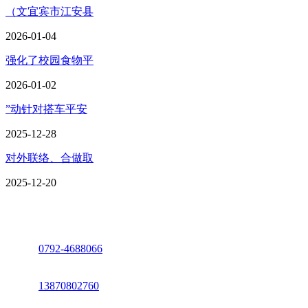
（文宜宾市江安县
2026-01-04
强化了校园食物平
2026-01-02
”动针对搭车平安
2025-12-28
对外联络、合做取
2025-12-20
座机：
0792-4688066
电话：
13870802760