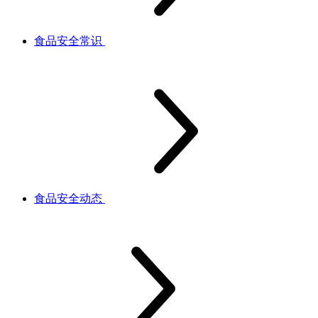
食品安全常识
食品安全动态