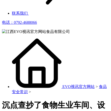
联系我们
电话：0792-4688066
EVO视讯官方网站
>
食品
安全常识
>
沉点查抄了食物生业车间、设