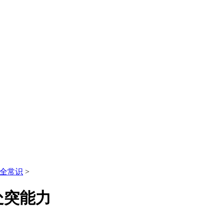
全常识
>
处突能力