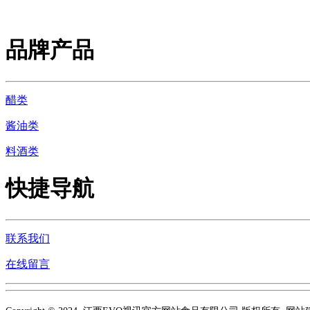
品牌产品
醋类
酱油类
料酒类
快捷导航
联系我们
在线留言