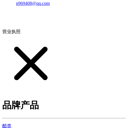
邮箱：
n969408@qq.com
地址：江西省德安县高新技术产业园(宝塔工业园)高新路93号
营业执照
品牌产品
醋类