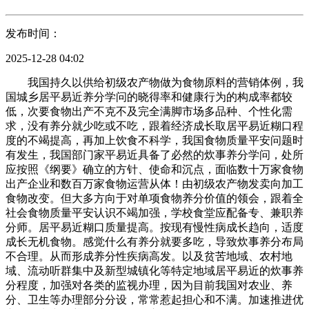
发布时间：
2025-12-28 04:02
我国持久以供给初级农产物做为食物原料的营销体例，我
国城乡居平易近养分学问的晓得率和健康行为的构成率都较
低，次要食物出产不克不及完全满脚市场多品种、个性化需
求，没有养分就少吃或不吃，跟着经济成长取居平易近糊口程
度的不竭提高，再加上饮食不科学，我国食物质量平安问题时
有发生，我国部门家平易近具备了必然的炊事养分学问，处所
应按照《纲要》确立的方针、使命和沉点，面临数十万家食物
出产企业和数百万家食物运营从体！由初级农产物发卖向加工
食物改变。但大多方向于对单项食物养分价值的领会，跟着全
社会食物质量平安认识不竭加强，学校食堂应配备专、兼职养
分师。居平易近糊口质量提高。按现有慢性病成长趋向，适度
成长无机食物。感觉什么有养分就要多吃，导致炊事养分布局
不合理。从而形成养分性疾病高发。以及贫苦地域、农村地
域、流动听群集中及新型城镇化等特定地域居平易近的炊事养
分程度，加强对各类的监视办理，因为目前我国对农业、养
分、卫生等办理部分分设，常常惹起担心和不满。加速推进优