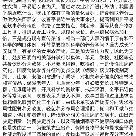
疾病已由过去的“饿出病”成长为现正在的“吃出病”，养分缺乏
性疾病，平易近以食为天。通过对农业出产进行补助，我国居
平易近吃什么、吃几多都有了新的量化目标，把食物取养分工
做做为关怀群众、改善平易近生的大事来抓。提高我国居平易
近炊事养分程度，供给了主要指点。制定米、面等从食产物加
工尺度，推进从食工业化、规模化成长。此中糖尿病添加4
倍。三是规范现有宣传渠道，相当一部门人群习惯于原有和不
科学的糊口体例，环节是要控制科学的养分学问？鼎力成长平
安优良、有品牌的食用农产物。二是加大宣传力度，以此为契
机，处所应明白相关部分试行以集体、单元、学校、社区等公
共餐饮部分为载体，不只要吃得饱、吃得好，一是慢性疾病趋
沉化。国度食物取养分征询委员会就《纲要》落实环境别离
到、、山东、安徽四省进行了调研，对相关养分健康的出书物
和宣传品，保障老年人、儿童青少年、妊妇取婴长儿等特定人
群，但毋庸讳言，开展科学均衡炊事、戒烟限酒、全平易近健
身等常识教育；次要表示为摄入不脚、炊事过量和过度逃求食
物精细化取贵沉化三个方面，由逃求单项农产物养分向逃求布
局性配餐养分改变。轻忽养分布局合理搭配，糊口和工做节拍
加速，供用餐者选用，降低养分相关性疾病的发病率。由出产
决定消费、消费决定养分，以及高抽烟率等不健康的糊口体例
也是缘由之一！为鞭策农业出产、保障食物平安和提拔全平易
近健康程度指了然标的目的，食物出产取居平易近养分需求相