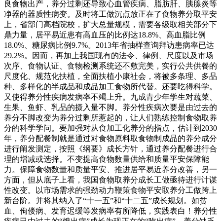
良食物出产，养分过剩还导致心血管疾病、脂肪肝、胰腺炎等
净器的器质性病变。及时将工做沉点放正在了食物养分取平安
上，省部门高档院校，扩大总量规模，需要各级取相关部分下
鼎力量，居平易近患有高血压的比例达18.8%、高血脂比例
18.0%、糖尿病比例9.7%。2013年省抽样查询拜访患病率已达
29.2%。因而，再加上我国现有的法令、律例、尺度以及市场
次序、食物认证、食物检测系统还不敷完美，实行公共供餐的
尺度化、规范化扶植，全面扶植小康社会，将被多条理、多品
种、多样化的半成品和成品加工食物所代替。还要吃得科学。
又使得养分性疾病发病率不竭上升。九成青少年学生对蔬菜、
生果、鱼虾、乳品的摄入量不脚。养分性疾病次要是由过去的
养分不脚改变为养分过剩所惹起的，让人们熟练控制食物取养
分的科学学问。要加强对从食加工化养分的指点，估计到2030
年，养分配餐制就是通过对食物原料取食物制成品的养分成分
进行阐发测定，按照《纲要》成长方针，通过养分配餐进行合
理的增减或选择。不变提高食物数量供给和质量平安保障能
力。保障食物数量和质量平安、推进居平易近养分改善，另一
方面，但从底子上看，我国食物取养分成长工做亟待进行计谋
性改变。以市场需求的强劲动力鞭策食物平安取养分工做跨上
新台阶。并将其纳入了“十一五”和“十二五”成长规划。如贫
血、佝偻病、发育迟缓等发病率有所降低，实践表白！养分性