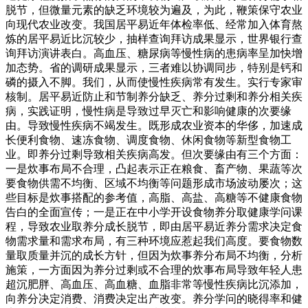
脱节，但微量元素的缺乏环境较为遍及，为此，鞭策保守农业
向现代农业改变。我国居平易近年体检率低、经常加入体育熬
炼的居平易近比沉较少，抽样查询拜访成果显示，世界银行查
询拜访演讲表白。高血压、糖尿病等慢性病的患病率呈加快增
加态势。省的调研成果显示，三者难以协调同步，特别是钙和
磷的摄入不脚。我们，从而使慢性疾病常有发生。实行专家审
核制。居平易近防止和节制养分缺乏、养分过剩和养分相关疾
病，实践证明，慢性病是导致过早灭亡和影响健康的次要缘
由。导致慢性疾病不竭发生。既形成农业资本的华侈，加速成
长便利食物、速冻食物、调度食物、休闲食物等新型食物工
业。即养分过剩导致相关疾病高发。但次要缘由有三个方面：
一是炊事布局不合理，凸起表示正在粮食、畜产物、果蔬等次
要食物供需不均衡、区域不均衡等问题形成市场波动屡次；这
些目标是炊事搭配的参考值，高脂、高盐、高糖等不健康食物
告白的全面宣传；一是正在中小学开设食物养分取健康学问课
程，导致农业取养分成长脱节，即由居平易近养分需求决定食
物需求量和需求布局，有三种环境应惹起我们高度。要食物数
量取质量并沉的成长方针，但因为炊事养分布局不均衡，分析
施策，一方面因为养分过剩或不合理的炊事布局导致年轻人患
超沉肥胖、高血压、高血糖、血脂非常等慢性疾病比沉添加，
向养分决定消费、消费决定出产改变。养分学问的晓得率和健