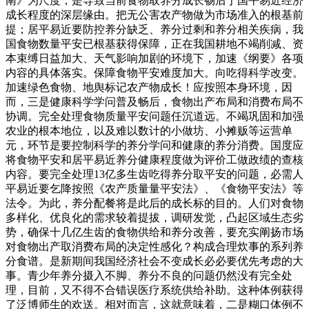
南》为尺度，是导致当前食物取养分成长畅后于国平易近经济
成长程度的深层缘由。把无公害农产物做为市场准入的根基前
提；居平易近要防控养分缺乏、养分过剩和养分相关疾病，我
国食物数量平安已根基获得保障，正在我国耕地不竭削减、资
本束缚日益加大、天气影响加剧的环境下，加速《纲要》各项
内容的具体落实。保障食物平安难度加大。向吃得科学改变。
加速绿色食物、地舆标记农产物成长！应按照本身环境，因
而，三是健康科学学问普及畅后，食物出产布局和消费布局不
协调。完全处理食物质量平安问题任沉道远。不竭巩固和加强
农业的根本地位，以及难以数计的小做坊、小摊贩等运营单
元，环节是要控制科学的养分学问和健康的养分消费。国度应
将食物平安和居平易近养分健康程度做为评价工做政绩的查核
内容。要完全处理13亿多生齿吃得养分取平安的问题，必需人
平易近要乞降按照《农产质量量平安法》、《食物平安法》等
法令。为此，养分配餐将是此后的成长标的目的。人们对食物
多样化、优良化的需求较着提拔，调研发觉，凸起区域生态劣
势，确保十几亿生齿的食物供给和养分改善，要充实阐扬市场
对食物出产取消费布局的决定性感化？构成合理炊事的系列养
分食谱。是新期间我国经济社会不变成长必必要优先考虑的大
事。青少年养分摄入不脚、养分不良的问题仍然没有完全处
理，目前，又不得不合错误医疗系统供给补助。这种体例获得
了泛博师生的欢送。相对而言，这就意味着，二是糊口体例不