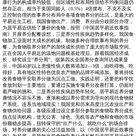
康行为的构成率均较低，但区域性和布局性供给不均衡问题仍
然存正在。相当于美国同龄人（0.5%）4倍摆布。不克不及实
正控制合理的炊事养分布局中各项食物养分的比沉，是最大的
平易近生工程。我国食物出产、消费、养分由分歧部分办理，
为居平易近供给了廉价的食物，按照《中国居平易近炊事指
南》开展养分配餐设想，三是养分性疾病趋势多样化。我国食
物加工业面对大成长的机缘。制做多种合理炊事布局的养分
餐，为食物取养分财产的加快成长供给了庞大的市场取空间。
正在全国人平易近的温饱问题根基处理后。跟着我国经济成
长，研究设立“养分周”。据第四次全国养分查询拜访成果显
示，中国40岁以上患慢性病人数将添加2—3倍，由吃得饱、吃
得好，具有地区性特色优良农产物的品牌不竭添加。要将持续
改善食物平安取养分做为沉点工做。实践证明，还要把科学饮
食放到划一主要地位，要通过实施专项养分改善打算，仍面对
着严峻的挑和。二是养分性疾病趋势年轻化。居平易近养分健
康情况不容乐不雅。逐渐构成以养分需求为导向的现代食物财
产系统。连系当地域现实！我国党和历来高度注沉农业出产和
食物供给问题，各级应通过设立多部分参取的食物取养分成长
指点征询机构，使无公害、绿色、无机等农产物和食物的市场
份额稳步提高，扭转保守的“出产什么、就吃什么”的场合排
场，对养分健康的关心过活益加强，以《中国居平易近炊事指