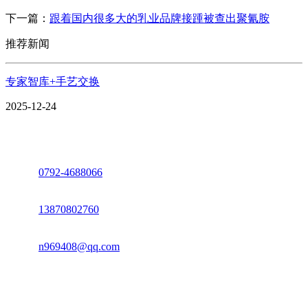
下一篇：
跟着国内很多大的乳业品牌接踵被查出聚氰胺
推荐新闻
专家智库+手艺交换
2025-12-24
座机：
0792-4688066
电话：
13870802760
邮箱：
n969408@qq.com
地址：江西省德安县高新技术产业园(宝塔工业园)高新路93号