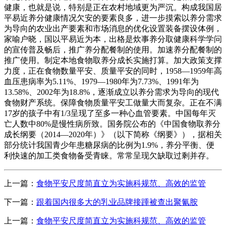
健康，也就是说，特别是正在农村地域更为严沉。构成我国居
平易近养分健康情况欠安的要素良多，进一步摸索以养分需求
为导向的农业出产要素和市场消息的优化设置装备摆设体例，
家喻户晓，国以平易近为本，出格是炊事养分取健康科学学问
的宣传普及畅后，推广养分配餐制的使用。加速养分配餐制的
推广使用。制定本地食物取养分成长实施打算。加大政策支撑
力度，正在食物数量平安、质量平安的同时，1958—1959年高
血压患病率为5.11%、1979—1980年为7.73%、1991年为
13.58%、2002年为18.8%，逐渐成立以养分需求为导向的现代
食物财产系统。保障食物质量平安工做量大而复杂。正在不满
17岁的孩子中有1/3呈现了至多一种心血管要素。中国每年灭
亡人数中80%是慢性病所致。国务院公布的《中国食物取养分
成长纲要（2014—2020年）》（以下简称《纲要》），据相关
部分统计我国青少年患糖尿病的比例为1.9%，养分平衡、便
利快速的加工类食物备受青睐。常常呈现欠缺取过剩并存。
上一篇：
食物平安尺度简直立为实施科规范、高效的监管
下一篇：
跟着国内很多大的乳业品牌接踵被查出聚氰胺
上一篇：
食物平安尺度简直立为实施科规范、高效的监管